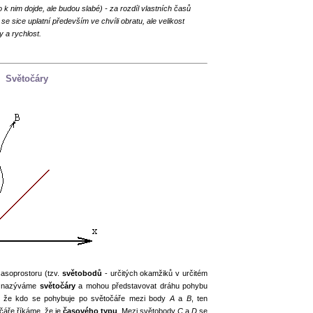
k nim dojde, ale budou slabé) - za rozdíl vlastních časů
 se sice uplatní především ve chvíli obratu, ale velikost
y a rychlost.
Ů
Světočáry
časoprostoru (tzv.
světobodů
- určitých okamžiků v určitém
ky nazýváme
světočáry
a mohou představovat dráhu pohybu
é, že kdo se pohybuje po světočáře mezi body
A
a
B
, ten
čáře říkáme, že je
časového typu
. Mezi světobody
C
a
D
se