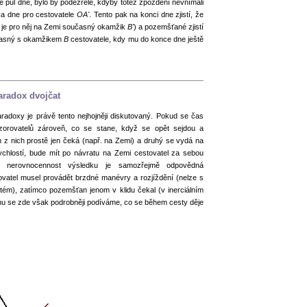
e půl dne, bylo by podezřelé, kdyby totéž zpoždění nevnímali
ka dne pro cestovatele
OA'
. Tento pak na konci dne zjistí, že
je pro něj na Zemi současný okamžik
B'
) a pozemšťané zjistí
časný s okamžikem
B
cestovatele, kdy mu do konce dne ještě
Ů
aradox dvojčat
aradoxy je právě tento nejhojněji diskutovaný. Pokud se čas
zorovatelů zároveň, co se stane, když se opět sejdou a
n z nich prostě jen čeká (např. na Zemi) a druhý se vydá na
ychlostí, bude mít po návratu na Zemi cestovatel za sebou
a nerovnocennost výsledku je samozřejmě odpovědná
vatel musel provádět brzdné manévry a rozjíždění (nelze s
stém), zatímco pozemšťan jenom v klidu čekal (v inerciálním
u se zde však podrobněji podíváme, co se během cesty děje