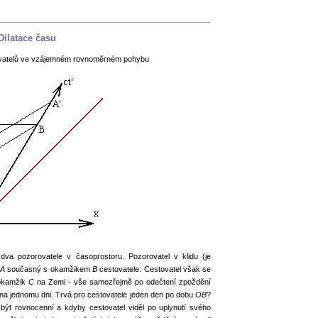
Ů
Dilatace času
ovatelů ve vzájemném rovnoměrném pohybu
a pozorovatele v časoprostoru. Pozorovatel v klidu (je
A
současný s okamžikem
B
cestovatele. Cestovatel však se
okamžik
C
na Zemi - vše samozřejmě po odečtení zpoždění
na jednomu dni. Trvá pro cestovatele jeden den po dobu
OB
?
být rovnocenní a kdyby cestovatel viděl po uplynutí svého