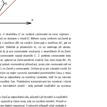
mí. V okamžiku
O
se vydává cestovatel na svou výpravu -
mů se dostane v místě
D
. Během cesty směrem od Země je
ný s úsečkou
AB
, na cestě k Zemi pak s úsečkou
AC
, jak se
žel. Důležité je především to, co se odehraje při obratu.
od
A
) je pro cestovatele současný s okamžikem
B
na Zemi.
cestovatele nastal okamžik
C
. Z pohledu cestovatele tedy
brat, uplynul na Zemi poměrně značný čas mezi body BC. Po
ý pohyb rovnoměrný přímočarý, proto zde cestovatel vidí na
 i ze Země u cestovatele. Ovšem je tu ten zásadní rozdíl, že
kterým se nejen vyrovná zpomalení pozemského času z obou
 a ten je odpovědný za konečný výsledek, totiž že po návratu
rozdílný čas. Podobnými konstrukcemi lze rozebrat i různé
ez inerciálních úseků - tedy pomalé rozjíždění na vysokou
u časů je odpovědná síla, působící při brzdění a rozjíždění.
ypustit ty části cesty, kdy se rychlost nemění. Prostě si
kam daleko neputovat. V takovém případě však nedojde k