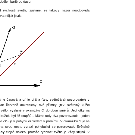
ddělen bariérou času.
rychlosti světla, zjistíme, že takový názor neodpovídá
at nějak jinak:
t
je časová a
ct'
je dráha (tzv. světočára) pozorovatele v
k červeně dokresleny dvě přímky (tzv. světelný kužel
 světlo, vyslané v okamžiku
O
do obou směrů. Jednotky na
 kuželu byl 45 stupňů... Máme tedy dva pozorovatele - jeden
se
ct'
- je v pohybu vzhledem k prvnímu. V okamžiku
O
je na
na svou cestu vyrazí pohybující se pozorovatel. Světelné
ždy
stejně daleko, protože rychlost světla je vždy stejná. V