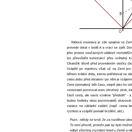
Klidová soustava je zde spojena se Ze
provede obrat v bodě
A
a vrací se zpět. Do
jeho prostor současných událostí rovnoběž
lze přesvědčit konstrukcí přes světelný ku
Okamžik těsně před provedením otočky (b
Vzápětí po manévru však už na Zemi pro 
během krátké doby, kterou potřeboval na o
celou dobu před obratem i po něm je vzájemn
Zemi zpomalený běh času, stejně jako ho vidí
cestovatel pozoroval onen ohromný skok, 
částí cesty, ale navíc vznikne "předstih" -
budou hodinky obou pozorovatelů ukazovat 
variace na základní zadání (např. cesta b
rychlost a vzápětí pomalé brzdění, atd.).
Pozn.: někdy se tvrdí, že za rozdílnost obo
To není přesné, protože pak by bylo možné v
odbýt všechna zrychlení hned u Země a ni