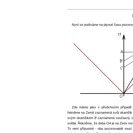
Nyní se podíváme na plynutí času pozor
Zde máme jako v předchozím případě dv
řekněme na Zemi) zaznamená svůj okamžik
svým okamžikem
B
zaznamená současný 
světla. Řekněme, že doba
OA
je na Zemi rov
To není přípustné - oba pozorovatelé musí 