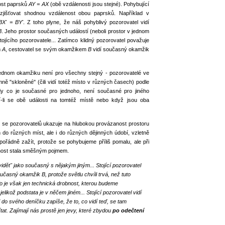
nost paprsků
AY = AX
(obě vzdálenosti jsou stejné). Pohybující
zjišťovat shodnou vzdálenost obou paprsků. Například v
BX' = BY'
. Z toho plyne, že náš pohyblivý pozorovatel vidí
B
. Jeho prostor současných událostí (neboli prostor v jednom
tojícího pozorovatele... Zatímco klidný pozorovatel považuje
m
A
, cestovatel se svým okamžikem
B
vidí současný okamžik
 jednom okamžiku není pro všechny stejný - pozorovatelé ve
 "skloněné" (čili vidí totéž místo v různých časech) podle
tedy co je současné pro jednoho, není současné pro jiného
jí-li se obě události na tomtéž místě nebo když jsou oba
h se pozorovatelů ukazuje na hlubokou provázanost prostoru
en do různých míst, ale i do různých dějinných údobí, vzletně
řádně zažít, protože se pohybujeme příliš pomalu, ale při
nost stala směšným pojmem.
idět" jako současný s nějakým jiným... Stojící pozorovatel
učasný okamžik B, protože světlu chvíli trvá, než tuto
o je však jen technická drobnost, kterou budeme
likož podstata je v něčem jiném... Stojící pozorovatel vidí
 do svého deníčku zapíše, že to, co vidí teď, se tam
tat. Zajímají nás prostě jen jevy, které zbydou
po odečtení