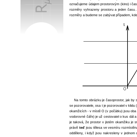
označujeme údajem prostorovým (kino) i čas
rozměry vyhrazeny prostoru a jeden času.
rozměry a budeme se zabývat případem, kde 
Na tomto obrázku je časoprostor, jak by si
se pozorovatele, osa t je pozorovatel v klidu
okamžicích - v místě O (v počátku) jsou oba n
vodorovné čáře) je už cestovatel o kus dál a 
je taková, že prostor v jistém okamžiku je st
právě
teď
jsou tělesa ve vesmíru rozmístěna 
odděleny, i když jsou nakresleny v jednom 