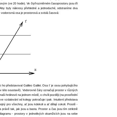
ovým (ve 20 hodin). Ve čtyřrozměrném časoprostoru jsou tři
 Aby byly nákresy přehledné a jednoduché, odstraníme dva
vodorovná osa je prostorová a svislá časová:
 ho představoval Galileo Galilei. Osa t' je osou pohybujícího
 (v této soustavě). Vodorovné čáry označují prostor v různých
aši hrdinové na jednom místě, o chvíli později (na prostřední
ve vzdalování od kolegy pokračuje i pak. Intuitivní představa
ejný pro všechny, ať jsou kdekoli a ať dělají cokoli. Prostě -
právě tak, jak jsou a basta. Prostor a čas jsou tím striktně
diagramu - prostory v jednotlivých okamžicích jsou na sebe