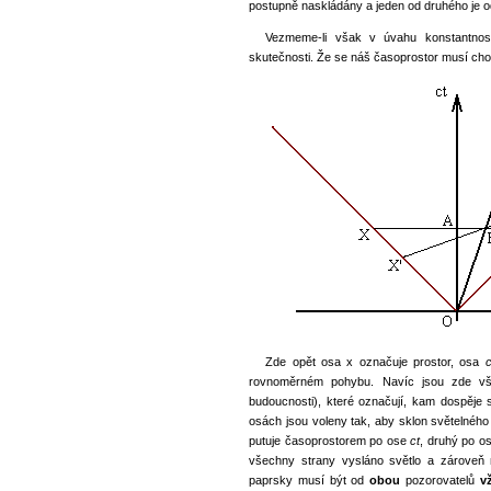
postupně naskládány a jeden od druhého je o
Vezmeme-li však v úvahu konstantnost 
skutečnosti. Že se náš časoprostor musí chov
Zde opět osa x označuje prostor, osa
c
rovnoměrném pohybu. Navíc jsou zde vša
budoucnosti), které označují, kam dospěje
osách jsou voleny tak, aby sklon světelného
putuje časoprostorem po ose
ct
, druhý po o
všechny strany vysláno světlo a zároveň 
paprsky musí být od
obou
pozorovatelů
v