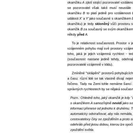
okamžiku
A
zjistí stojící pozorovatel vzdále
se pozorovatel však také musí neustále 
okamžiku
B
to platí jedině pro vzdálenosti
události
X'
a
Y'
jako současné s okamžikem
okamžiku) je tedy
skloněný
vůči prostoru s
okamžik
B
za současný se svým okamžike
někdy
před
A
.
To je relativnost současnosti. Prostor v
vzájemném pohybu mají své prostory vzájemně
toho, jaká je jejich vzájemná rychlost - 
(současnost nastane jedině tehdy, odehra
pozorovatelé vzájemně v klidu).
Zmíněné "sklápění" prostorů pohybujícíc
a času: různí lidé se tak vlastně dívají nej
řečeno. Tady na Zemi tohle nemáme šanci po
správných rychlostech by se nějaká součas
Pozn.: Ohledně toho, jaký okamžik je kdy "v
s okamžikem A samozřejmě
nevidí
jako so
informaci přenese od jednoho k druhému. T
automaticky odstraňovat, aby nás nemátla, je
cestovatelovy činy se zpožděním a proto si
odehrálo před jistou dobou, kterou lze spočí
zpoždění světla.