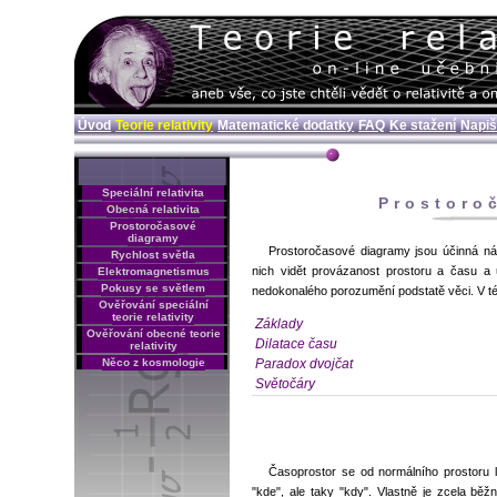
Úvod
Teorie relativity
Matematické dodatky
FAQ
Ke stažení
Napiš
Speciální relativita
Prostoro
Obecná relativita
Prostoročasové
diagramy
Prostoročasové diagramy jsou účinná náz
Rychlost světla
nich vidět provázanost prostoru a času a
Elektromagnetismus
Pokusy se světlem
nedokonalého porozumění podstatě věci. V tét
Ověřování speciální
teorie relativity
Základy
Ověřování obecné teorie
Dilatace času
relativity
Paradox dvojčat
Něco z kosmologie
Světočáry
Časoprostor se od normálního prostoru l
"kde", ale taky "kdy". Vlastně je zcela bě