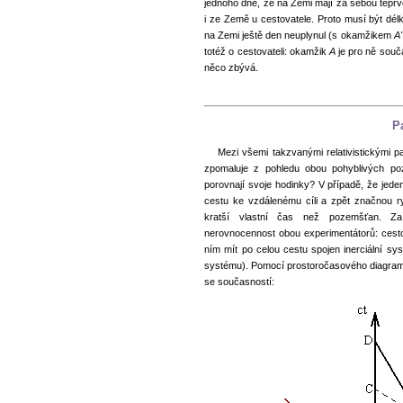
jednoho dne, že na Zemi mají za sebou teprv
i ze Země u cestovatele. Proto musí být dél
na Zemi ještě den neuplynul (s okamžikem
A'
totéž o cestovateli: okamžik
A
je pro ně sou
něco zbývá.
P
Mezi všemi takzvanými relativistickými p
zpomaluje z pohledu obou pohyblivých po
porovnají svoje hodinky? V případě, že jede
cestu ke vzdálenému cíli a zpět značnou r
kratší vlastní čas než pozemšťan. Z
nerovnocennost obou experimentátorů: cesto
ním mít po celou cestu spojen inerciální sy
systému). Pomocí prostoročasového diagram
se současností: