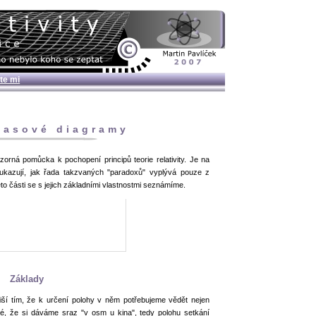
te mi
časové diagramy
orná pomůcka k pochopení principů teorie relativity. Je na
 ukazují, jak řada takzvaných "paradoxů" vyplývá pouze z
o části se s jejich základními vlastnostmi seznámíme.
Základy
iší tím, že k určení polohy v něm potřebujeme vědět nejen
žné, že si dáváme sraz "v osm u kina", tedy polohu setkání