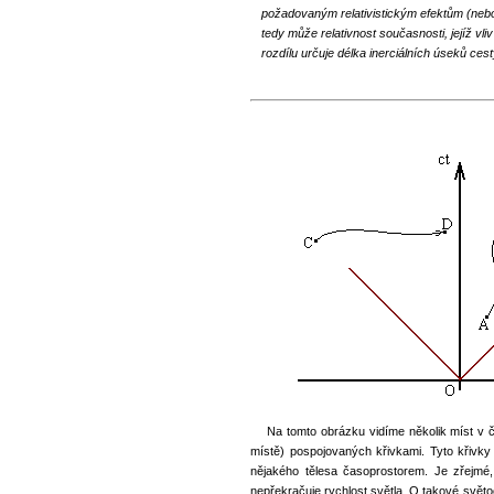
požadovaným relativistickým efektům (nebo 
tedy může relativnost současnosti, jejíž vliv
rozdílu určuje délka inerciálních úseků cest
Na tomto obrázku vidíme několik míst v 
místě) pospojovaných křivkami. Tyto křiv
nějakého tělesa časoprostorem. Je zřejm
nepřekračuje rychlost světla. O takové světo